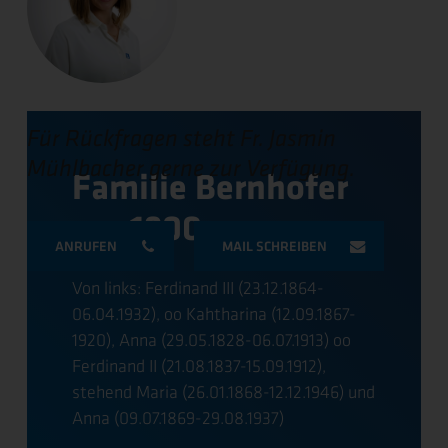
Für Rückfragen steht Fr. Jasmin
Mühlbacher gerne zur Verfügung.
Familie Bernhofer
um 1900
ANRUFEN
MAIL SCHREIBEN
Von links: Ferdinand III (23.12.1864-
06.04.1932), oo Kahtharina (12.09.1867-
1920), Anna (29.05.1828-06.07.1913) oo
Ferdinand II (21.08.1837-15.09.1912),
stehend Maria (26.01.1868-12.12.1946) und
Anna (09.07.1869-29.08.1937)