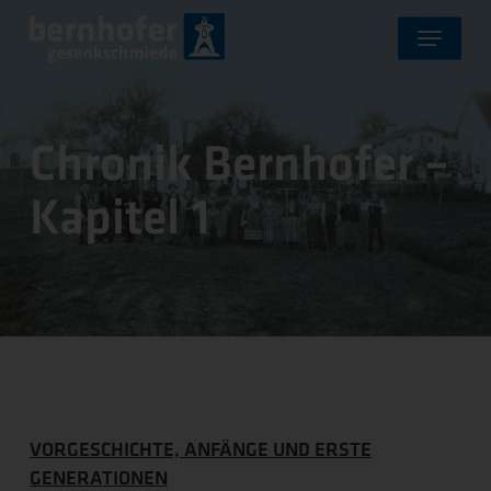
Skip
Menu
to
main
content
Chronik Bernhofer –
Kapitel 1
VORGESCHICHTE, ANFÄNGE UND ERSTE
GENERATIONEN