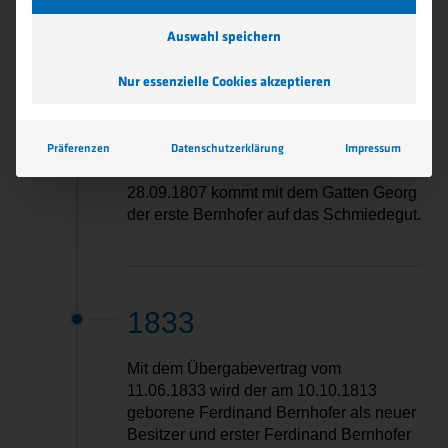
Reinthaler weitergeführt.
Auswahl speichern
Nur essenzielle Cookies akzeptieren
1807
Präferenzen
Datenschutzerklärung
Impressum
Durch die Heirat der Witwe Feßl am
28.09.1807 kommt mit dem Gatten Georg
der erste Bernhofer auf das Schmiedegut.
1833
Mit dem Übergabevertrag vom
11.06.1833 wird der am 10.10.1813
geborene Ferdinand Bernhofer als neuer
Besitzer und erster Ferdinand Bernhofer