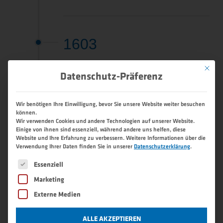
1603
„Aus der Mühle in Süglau ein
Mit dies
Datenschutz-Präferenz
Hammerschmidt in der Süglau
geworden“, hält der anonyme Verfasser
einer privat tradierten Hausbrief-
Wir benötigen Ihre Einwilligung, bevor Sie unsere Website weiter besuchen
Aufstellung für 1603 fest – später
können.
Wir verwenden Cookies und andere Technologien auf unserer Website.
firmenintern das Gründungsjahr der
Einige von ihnen sind essenziell, während andere uns helfen, diese
Schmiede.
Website und Ihre Erfahrung zu verbessern.
Weitere Informationen über die
Verwendung Ihrer Daten finden Sie in unserer
Datenschutzerklärung
.
Es folgt eine Liste der Service-Gruppen, für die eine 
Essenziell
Marketing
1672-1807
Externe Medien
wird das Schmiedegut unter Pelshofer,
ALLE AKZEPTIEREN
später gemeinsam mit Feßl (Veßl) und