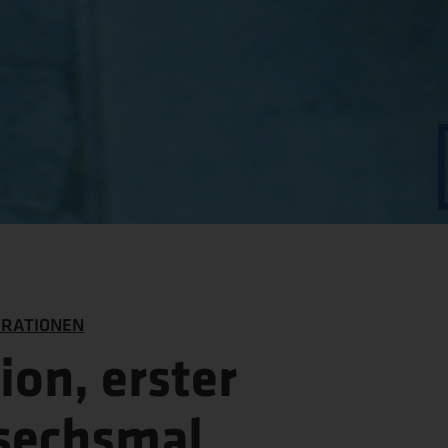
ERATIONEN
on, erster
sechsmal