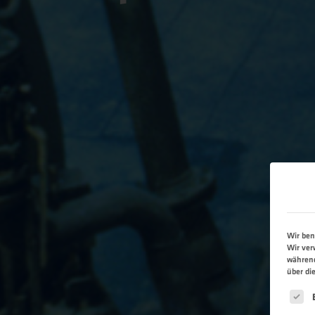
Wir ben
Wir ver
während
über di
Es fo