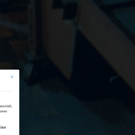
Mit diesem Button wird der Dialog geschlossen. Seine Funktionalität ist identisch 
enziell,
ionen
ng erteilt werden kann. Die erste Service-Gruppe ist essen
ien