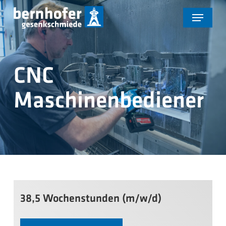
Skip
Menu
to
main
content
CNC
Maschinenbediener
38,5 Wochenstunden (m/w/d)