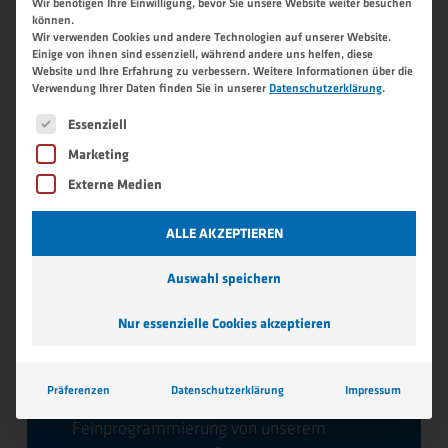
Wir benötigen Ihre Einwilligung, bevor Sie unsere Website weiter besuchen
können.
Wir verwenden Cookies und andere Technologien auf unserer Website.
Aktuell befindet
Einige von ihnen sind essenziell, während andere uns helfen, diese
Website und Ihre Erfahrung zu verbessern.
Weitere Informationen über die
sich die Anlage im
Verwendung Ihrer Daten finden Sie in unserer
Datenschutzerklärung
.
Es folgt eine Liste der Service-Gruppen, für die eine 
Essenziell
Langzeit-Praxis
Marketing
Test.
Externe Medien
ALLE AKZEPTIEREN
Da es auch bei Bernhofer einige
potentielle Anwendungsmöglichkeiten
Auswahl speichern
gibt wurde ein Projekt gestartet, um die
Nur essenzielle Cookies akzeptieren
Potentiale und vor allem Vor- und
Nachteile dieser Roboterart zu erkennen.
Dabei wurden Roboter-Maschinen
Präferenzen
Datenschutzerklärung
Impressum
Schnittstelle, Greiferbacken und
Feinprogrammierung von unserem