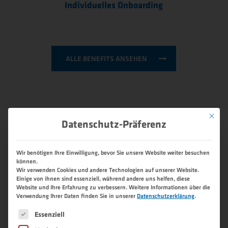
Individuelles Onboarding
ALLE BENEFITS ANSEHEN
Mit dies
Datenschutz-Präferenz
INTERESSE GEWECKT?
Wir benötigen Ihre Einwilligung, bevor Sie unsere Website weiter besuchen
Dann bewirb dich doch gleich direkt
können.
online.
Wir verwenden Cookies und andere Technologien auf unserer Website.
Einige von ihnen sind essenziell, während andere uns helfen, diese
Website und Ihre Erfahrung zu verbessern.
Weitere Informationen über die
Jobbezeichnung *
Verwendung Ihrer Daten finden Sie in unserer
Datenschutzerklärung
.
Es folgt eine Liste der Service-Gruppen, für die eine 
Essenziell