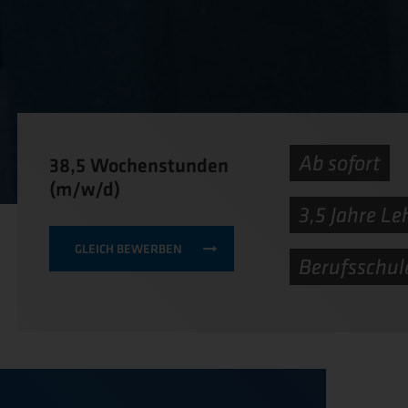
Ab sofort
38,5 Wochenstunden
(m/w/d)
3,5 Jahre Le
GLEICH BEWERBEN
Berufsschule