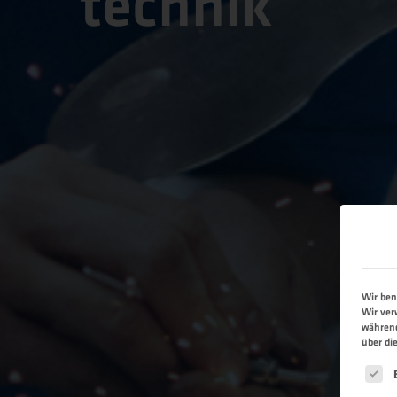
technik
Wir ben
Wir ver
während
über di
Es fo