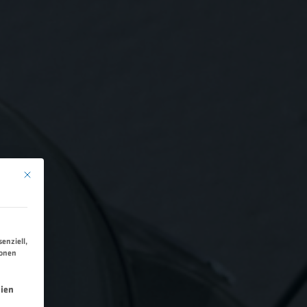
Mit diesem Button wird der Dialog geschlossen. Seine Funktionalität ist identisch 
enziell,
ionen
ng erteilt werden kann. Die erste Service-Gruppe ist essen
ien