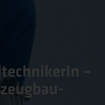
­­technikerIn –
eug­­­bau­