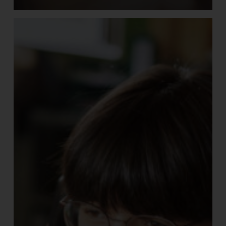
Lehre
Industriekauffrau/-
mann