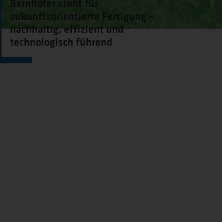
Bernhofer steht für
zukunftsorientierte Fertigung –
nachhaltig, effizient und
technologisch führend