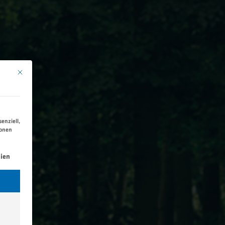
Mit diesem Button wird der Dialog geschlossen. Seine Funktionalität ist identisch 
enziell,
ionen
ng erteilt werden kann. Die erste Service-Gruppe ist essen
ien