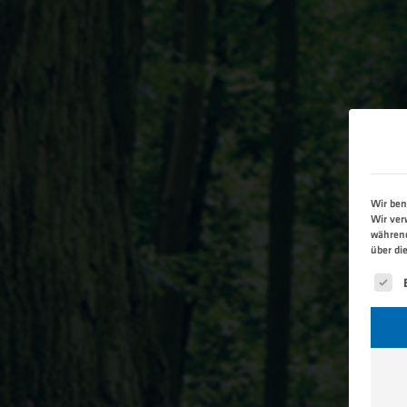
Wir ben
Wir ver
während
über di
Es fo